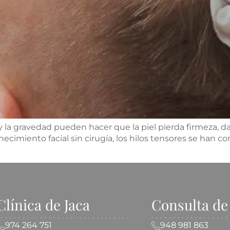
y la gravedad pueden hacer que la piel pierda firmeza, da
necimiento facial sin cirugía, los hilos tensores se han 
Clínica de Jaca
Consulta d
974 264 751
948 981 863