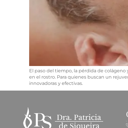
El paso del tiempo, la pérdida de colágeno 
en el rostro. Para quienes buscan un rejuve
innovadoras y efectivas.