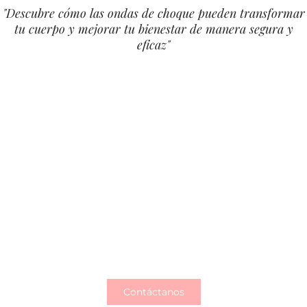
"Descubre cómo las ondas de choque pueden transformar
tu cuerpo y mejorar tu bienestar de manera segura y
eficaz"
Tu piel y cuerpo merecen el mejor
cuidado
Con Accent Prime, logramos resultados visibles,
naturales y duraderos para que te sientas mejor
que nunca.
Contáctanos