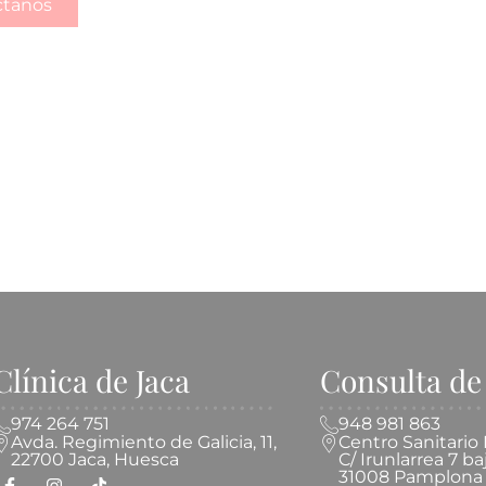
ctanos
Resultados naturales
Clínica de Jaca
Consulta d
974 264 751
948 981 863
Avda. Regimiento de Galicia, 11,
Centro Sanitari
22700 Jaca, Huesca
C/ Irunlarrea 7 ba
31008 Pamplona