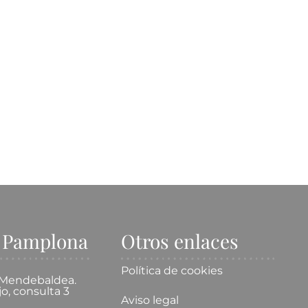
Belleza saludable
e Pamplona
Otros enlaces
Política de cookies
o Mendebaldea.
jo, consulta 3
Aviso legal