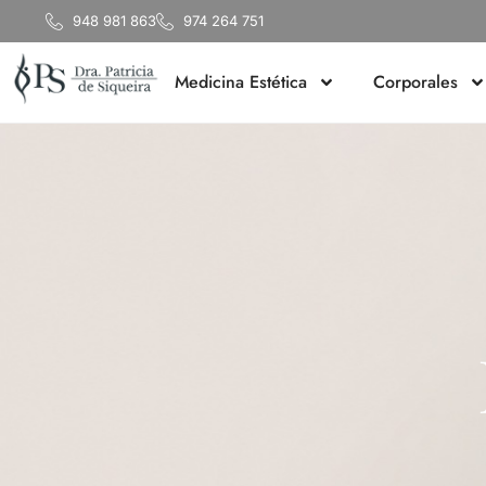
948 981 863
974 264 751
Medicina Estética
Corporales