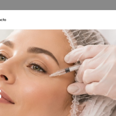
acto
s